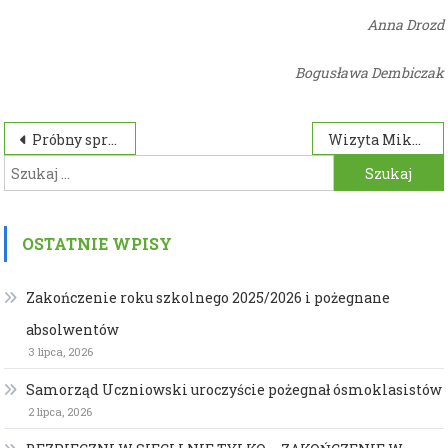
Anna Drozd
Bogusława Dembiczak
Nawigacja
Próbny sprawdzian
Wizyta Mikołaja w oddziale „O”
Szukaj:
wpisu
OSTATNIE WPISY
Zakończenie roku szkolnego 2025/2026 i pożegnane
absolwentów
3 lipca, 2026
Samorząd Uczniowski uroczyście pożegnał ósmoklasistów
2 lipca, 2026