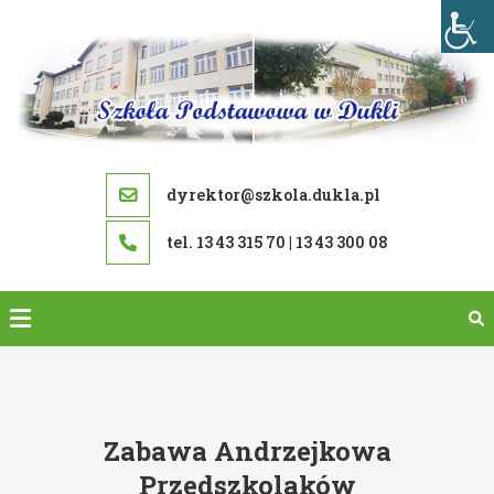
Skip
to
content
dyrektor@szkola.dukla.pl
tel. 13 43 315 70 | 13 43 300 08
Zabawa Andrzejkowa
Przedszkolaków