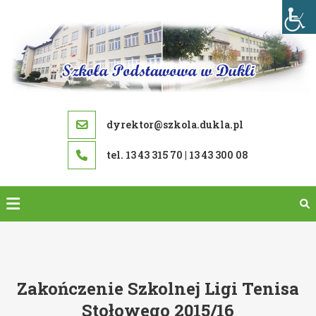
Skip
to
content
dyrektor@szkola.dukla.pl
tel. 13 43 315 70 | 13 43 300 08
Zakończenie Szkolnej Ligi Tenisa
Stołowego 2015/16