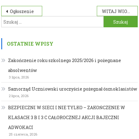
Nawigacja
Ogłoszenie
WITAJ WIOSNO!
Szukaj:
wpisu
OSTATNIE WPISY
Zakończenie roku szkolnego 2025/2026 i pożegnane
absolwentów
3 lipca, 2026
Samorząd Uczniowski uroczyście pożegnał ósmoklasistów
2 lipca, 2026
BEZPIECZNI W SIECI I NIE TYLKO – ZAKOŃCZENIE W
KLASACH 3 B I 3 C CAŁOROCZNEJ AKCJI BAJECZNI
ADWOKACI
25 czerwca, 2026