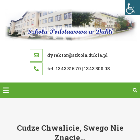
Skip
to
content
dyrektor@szkola.dukla.pl
tel. 13 43 315 70 | 13 43 300 08
Cudze Chwalicie, Swego Nie
Znacie…