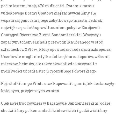
pod miastem, mają 470 m długości. Potem z tarasu
widokowego Bramy Opatowskiej zachwycaliśmy się
wspaniałą panoramą tego zabytkowego miasta. Jednak
największą radość sprawił uczniom pobyt w Zbrojowni
Chorągwi Rycerstwa Ziemi Sandomierskiej. Wszyscy z
zapartym tchem słuchali przewodnika ubranego w strój
szlachecki z XVII w., który opowiadał o rodzajach uzbrojenia.
Uczniowie mogli nie tylko dotknąć tarcz, toporów, włóczni,
mieczów, hełmów, ale także skwapliwie korzystali z
możliwości ubrania stroju rycerskiego i dworskiego.
Rejs statkiem po Wiśle oraz kupowanie pamiątek dostarczyły
kolejnych, przyjemnych wrażeń.
Ciekawie było również w Baranowie Sandomierskim, gdzie
chodziliśmy po komnatach królewskich i podziwialiśmy