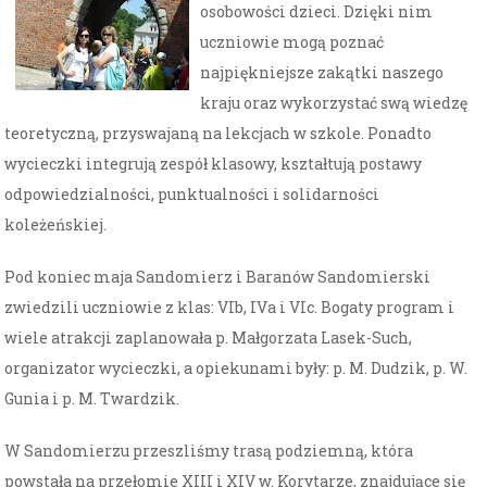
osobowości dzieci. Dzięki nim
uczniowie mogą poznać
najpiękniejsze zakątki naszego
kraju oraz wykorzystać swą wiedzę
teoretyczną, przyswajaną na lekcjach w szkole. Ponadto
wycieczki integrują zespół klasowy, kształtują postawy
odpowiedzialności, punktualności i solidarności
koleżeńskiej.
Pod koniec maja Sandomierz i Baranów Sandomierski
zwiedzili uczniowie z klas: VIb, IVa i VIc. Bogaty program i
wiele atrakcji zaplanowała p. Małgorzata Lasek-Such,
organizator wycieczki, a opiekunami były: p. M. Dudzik, p. W.
Gunia i p. M. Twardzik.
W Sandomierzu przeszliśmy trasą podziemną, która
powstała na przełomie XIII i XIV w. Korytarze, znajdujące się