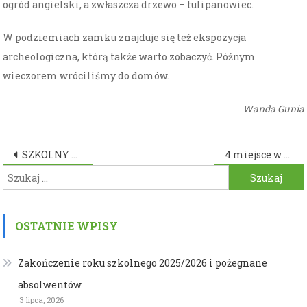
ogród angielski, a zwłaszcza drzewo – tulipanowiec.
W podziemiach zamku znajduje się też ekspozycja
archeologiczna, którą także warto zobaczyć. Późnym
wieczorem wróciliśmy do domów.
Wanda Gunia
Nawigacja
SZKOLNY KIERMASZ PODRĘCZNIKÓW
4 miejsce w powiecie
Szukaj:
wpisu
OSTATNIE WPISY
Zakończenie roku szkolnego 2025/2026 i pożegnane
absolwentów
3 lipca, 2026