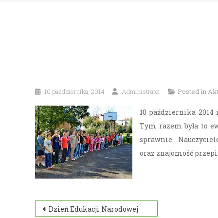
10 października, 2014
Administrator
Posted in
Akt
10 października 2014
Tym razem była to ewa
sprawnie. Nauczyciel
oraz znajomość przep
Nawigacja
Dzień Edukacji Narodowej