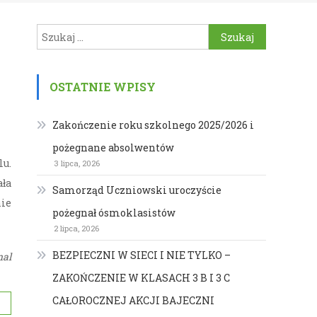
Szukaj:
OSTATNIE WPISY
Zakończenie roku szkolnego 2025/2026 i
pożegnane absolwentów
lu.
3 lipca, 2026
ała
Samorząd Uczniowski uroczyście
nie
pożegnał ósmoklasistów
2 lipca, 2026
BEZPIECZNI W SIECI I NIE TYLKO –
nal
ZAKOŃCZENIE W KLASACH 3 B I 3 C
CAŁOROCZNEJ AKCJI BAJECZNI