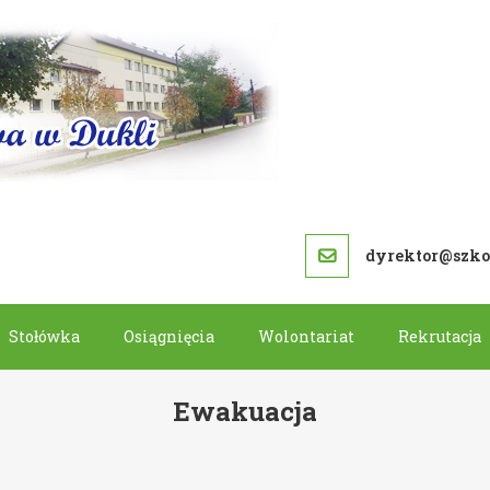
SZKOŁA PODS
dyrektor@szkol
Stołówka
Osiągnięcia
Wolontariat
Rekrutacja
Ewakuacja