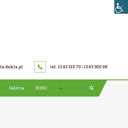
TAWOWA W DUKLI
a.dukla.pl
tel. 13 43 315 70 | 13 43 300 08
Bip
Galeria
RODO