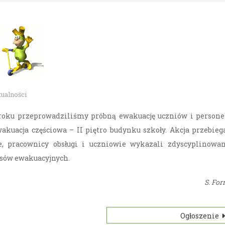
ualności
 roku przeprowadziliśmy próbną ewakuację uczniów i persone
kuacja częściowa – II piętro budynku szkoły. Akcja przebieg
e, pracownicy obsługi i uczniowie wykazali zdyscyplinowa
isów ewakuacyjnych.
S. For
Ogłoszenie